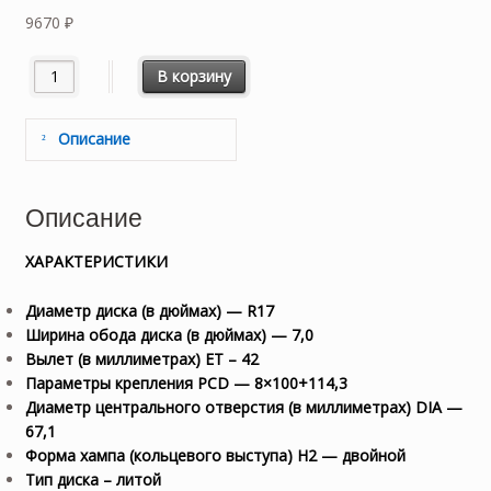
9670
₽
Количество товара SPORTMAX RACING SR-9113 BP 8x100+114,3
В корзину
Описание
Описание
ХАРАКТЕРИСТИКИ
Диаметр диска (в дюймах) — R17
Ширина обода диска (в дюймах) — 7,0
Вылет (в миллиметрах) ET
– 42
Параметры крепления PCD — 8×100+114,3
Диаметр центрального отверстия (в миллиметрах) DIA —
67,1
Форма хампа (кольцевого выступа) H2 — двойной
Тип диска – литой