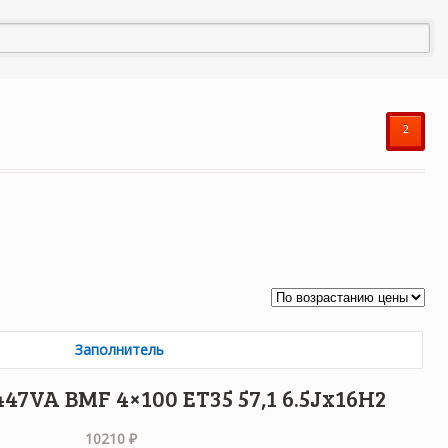
²
47VA BMF 4×100 ET35 57,1 6.5Jx16H2
10210
₽