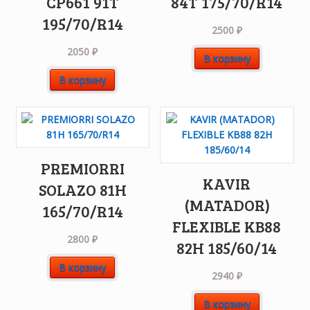
CP661 91T
84T 175/70/R14
195/70/R14
2500
₽
2050
₽
В корзину
В корзину
PREMIORRI
KAVIR
SOLAZO 81H
(MATADOR)
165/70/R14
FLEXIBLE KB88
2800
₽
82H 185/60/14
В корзину
2940
₽
В корзину