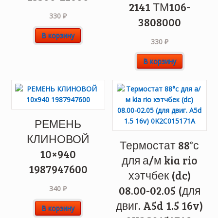
2141 ТМ106-
330
₽
3808000
В корзину
330
₽
В корзину
РЕМЕНЬ
КЛИНОВОЙ
Термостат 88°с
10×940
для а/м kia rio
1987947600
хэтчбек (dc)
08.00-02.05 (для
340
₽
двиг. A5d 1.5 16v)
В корзину