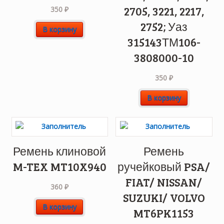
2705, 3221, 2217,
350
₽
2752; Уаз
В корзину
315143ТМ106-
3808000-10
350
₽
В корзину
Ремень клиновой
Ремень
M-TEX MT10X940
ручейковый PSA/
FIAT/ NISSAN/
360
₽
SUZUKI/ VOLVO
В корзину
MT6PK1153