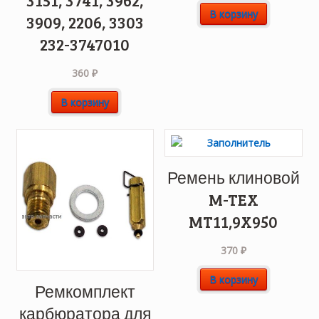
3151, 3741, 3962,
В корзину
3909, 2206, 3303
232-3747010
360
₽
В корзину
Ремень клиновой
M-TEX
MT11,9X950
370
₽
В корзину
Ремкомплект
карбюратора для