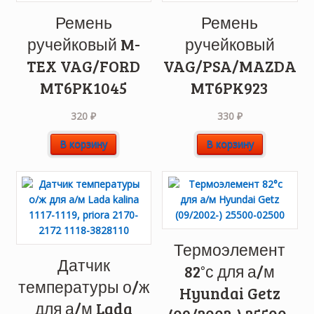
Ремень
Ремень
ручейковый M-
ручейковый
TEX VAG/FORD
VAG/PSA/MAZDA
MT6PK1045
MT6PK923
320
₽
330
₽
В корзину
В корзину
Термоэлемент
Датчик
82°с для а/м
температуры о/ж
Hyundai Getz
для а/м Lada