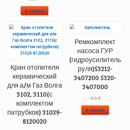
В корзину
Ремкомплект
насоса ГУР
(гидроусилитель
Кран отопителя
руля)53212-
керамический
3407200 5320-
для а/м Газ Волга
3407000
3102, 3110(с
410
₽
комплектом
В корзину
патрубков) 31029-
8120020