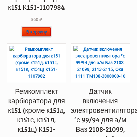
к151 К151-1107984
360
₽
В корзину
Ремкомплект
Датчик
карбюратора для
включения
к151 (кроме к151д,
электровентилятор
к151с, к151л,
°с 99/94 для а/м
к151ц) К151-
Ваз 2108-21099,