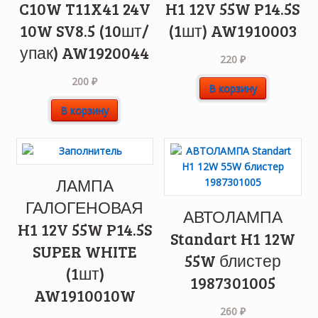
C10W T11X41 24V
H1 12V 55W P14.5S
10W SV8.5 (10шт/
(1шт) AW1910003
упак) AW1920044
220
₽
200
₽
В корзину
В корзину
ЛАМПА
ГАЛОГЕНОВАЯ
АВТОЛАМПА
H1 12V 55W P14.5S
Standart H1 12W
SUPER WHITE
55W блистер
(1шт)
1987301005
AW1910010W
260
₽