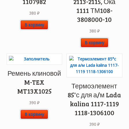
1107982
2113-2115, Ока
1111 ТМ108-
380
₽
3808000-10
В корзину
380
₽
В корзину
Ремень клиновой
M-TEX
Термоэлемент
MT13X1025
85°с для а/м Lada
kalina 1117-1119
390
₽
1118-1306100
В корзину
390
₽