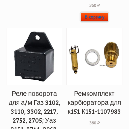
360
₽
В корзину
Реле поворота
Ремкомплект
для а/м Газ 3102,
карбюратора для
3110, 3302, 2217,
к151 К151-1107983
2752, 2705; Уаз
360
₽