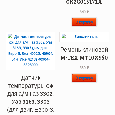
0K2C015171A
340
₽
В корзину
Ремень клиновой
M-TEX MT10X950
350
₽
Датчик
В корзину
температуры ож
для а/м Газ 3302;
Уаз 3163, 3303
(для двиг. Евро-3: