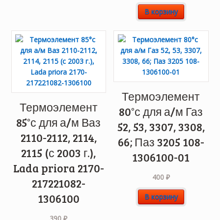
В корзину
Термоэлемент
Термоэлемент
80°с для а/м Газ
85°с для а/м Ваз
52, 53, 3307, 3308,
2110-2112, 2114,
66; Паз 3205 108-
2115 (с 2003 г.),
1306100-01
Lada priora 2170-
400
₽
217221082-
1306100
В корзину
390
₽