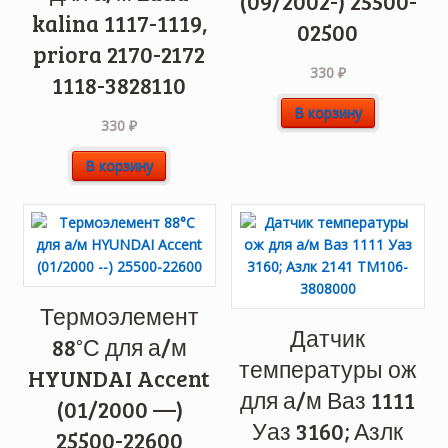
(09/2002-) 25500-
kalina 1117-1119,
02500
priora 2170-2172
330
₽
1118-3828110
В корзину
330
₽
В корзину
Термоэлемент
Датчик
88°С для а/м
температуры ож
HYUNDAI Accent
для а/м Ваз 1111
(01/2000 —)
Уаз 3160; Азлк
25500-22600