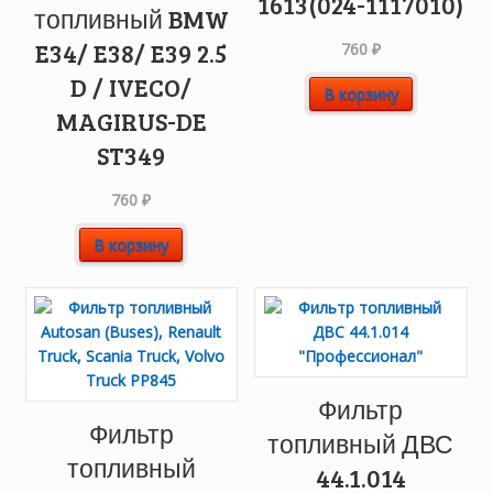
1613(024-1117010)
топливный BMW
E34/ E38/ E39 2.5
760
₽
D / IVECO/
В корзину
MAGIRUS-DE
ST349
760
₽
В корзину
Фильтр
Фильтр
топливный ДВС
топливный
44.1.014