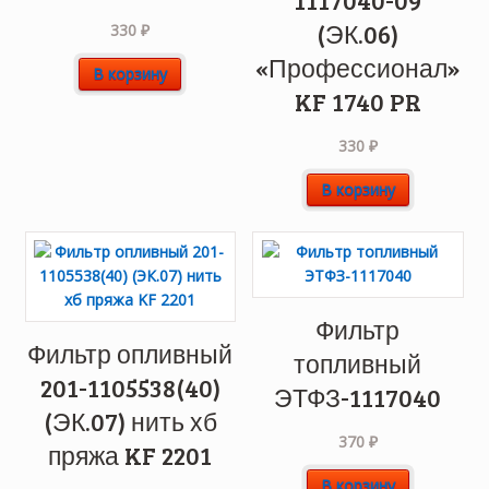
(ЭК.06)
330
₽
«Профессионал»
В корзину
KF 1740 PR
330
₽
В корзину
Фильтр
Фильтр опливный
топливный
201-1105538(40)
ЭТФЗ-1117040
(ЭК.07) нить хб
370
₽
пряжа KF 2201
В корзину