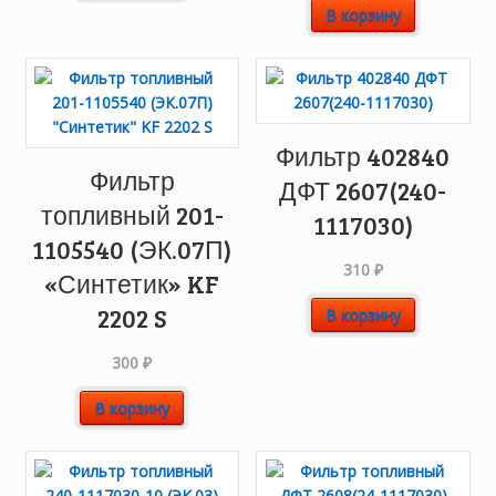
В корзину
Фильтр 402840
Фильтр
ДФТ 2607(240-
топливный 201-
1117030)
1105540 (ЭК.07П)
310
₽
«Синтетик» KF
2202 S
В корзину
300
₽
В корзину