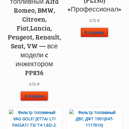
(PL150)
топливный Alfa
«Профессионал»
Romeo, BMW,
Citroen,
670
₽
Fiat,Lancia,
В корзину
Peugeot, Renault,
Seat, VW — все
модели c
инжектором
PP836
670
₽
В корзину