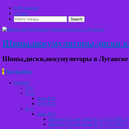
0
₽
0 товаров
Оплата
Найти
товары:
Шины.аккумуляторы,диски ко
Шины,диски,аккумуляторы в Луганске
²
Navigation
ШИНЫ
R10
R 12
Зима R12
Лето R12
R 13
Зима R13
Ширина 155 мм (зима) R 13 (155/70R13)
Ширина 165 мм (зима) R 13 (165/70R13)