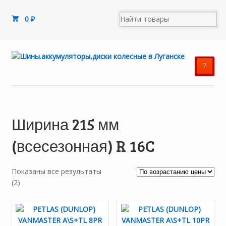
0
₽
²
Ширина 215 мм
(всесезонная) R 16C
Показаны все результаты
Цены:
(2)
по
возрастанию