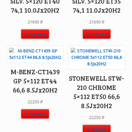
SILV. 5×120 ET40
SILV. 5×120 ET35
74,1 10.0Jx20H2
74,1 11.0Jx20H2
21690
₽
21690
₽
В корзину
В корзину
M-BENZ-CT1439
STONEWELL STW-
GP 5×112 ET44
210 CHROME
66,6 8.5Jx20H2
5×112 ET50 66,6
22250
₽
8.5Jx20H2
В корзину
22250
₽
В корзину