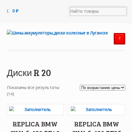
0
₽
²
Диски R 20
Показаны все результаты
Цены:
(14)
по
возрастанию
REPLICA BMW
REPLICA BMW