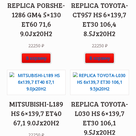
REPLICA PORSHE-
REPLICA TOYOTA-
1286 GM4 5×130
CT957 HS 6×139,7
ET60 71,6
ET30 106,4
9.0Jx20H2
8.5Jx20H2
22250
₽
22250
₽
В корзину
В корзину
MITSUBISHI-L189
REPLICA TOYOTA-
HS 6×139,7 ET40
L030 HS 6×139,7
67,1 9.0Jx20H2
ET30 106,1
9.5Jx20H2
22250
₽