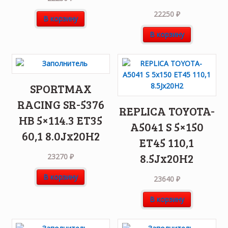
22250
₽
В корзину
В корзину
SPORTMAX
RACING SR-5376
REPLICA TOYOTA-
HB 5×114.3 ET35
A5041 S 5×150
60,1 8.0Jx20H2
ET45 110,1
8.5Jx20H2
23270
₽
В корзину
23640
₽
В корзину