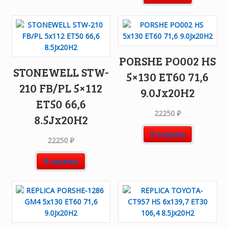
PORSHE PO002 HS
STONEWELL STW-
5×130 ET60 71,6
210 FB/PL 5×112
9.0Jx20H2
ET50 66,6
22250
₽
8.5Jx20H2
В корзину
22250
₽
В корзину