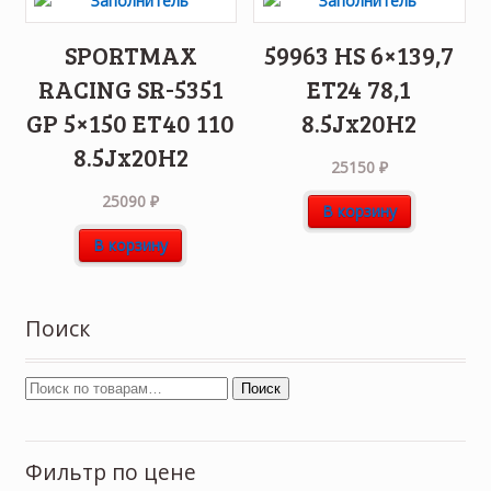
SPORTMAX
59963 HS 6×139,7
RACING SR-5351
ET24 78,1
GP 5×150 ET40 110
8.5Jx20H2
8.5Jx20H2
25150
₽
25090
₽
В корзину
В корзину
Поиск
Поиск
Фильтр по цене