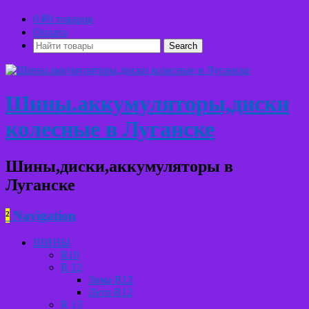
0
₽
0 товаров
Оплата
Найти
товары:
Шины.аккумуляторы,диски
колесные в Луганске
Шины,диски,аккумуляторы в
Луганске
²
Navigation
ШИНЫ
R10
R 12
Зима R12
Лето R12
R 13