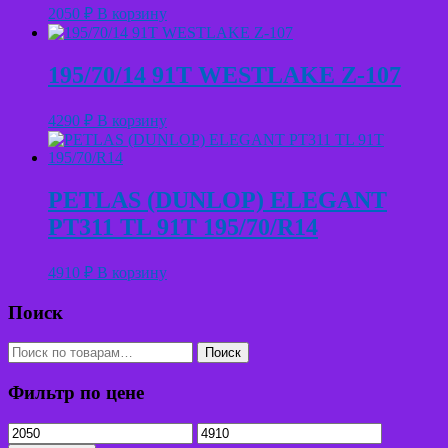
2050
₽
В корзину
195/70/14 91T WESTLAKE Z-107
4290
₽
В корзину
PETLAS (DUNLOP) ELEGANT
PT311 TL 91T 195/70/R14
4910
₽
В корзину
Поиск
Искать:
Поиск
Фильтр по цене
Минимальная
Максимальная