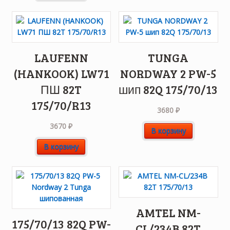
LAUFENN
TUNGA
(HANKOOK) LW71
NORDWAY 2 PW-5
ПШ 82T
шип 82Q 175/70/13
175/70/R13
3680
₽
3670
₽
В корзину
В корзину
AMTEL NM-
175/70/13 82Q PW-
CL/234B 82T