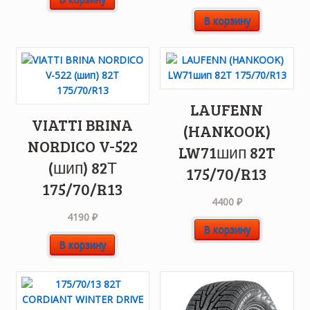
В корзину
LAUFENN
VIATTI BRINA
(HANKOOK)
NORDICO V-522
LW71шип 82T
(шип) 82Т
175/70/R13
175/70/R13
4400
₽
4190
₽
В корзину
В корзину