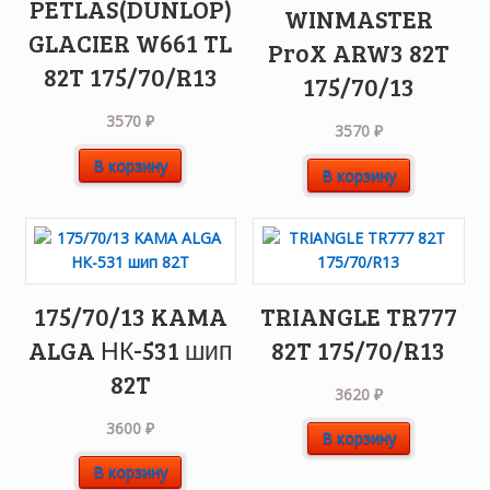
PETLAS(DUNLOP)
WINMASTER
GLACIER W661 TL
ProX ARW3 82T
82T 175/70/R13
175/70/13
3570
₽
3570
₽
В корзину
В корзину
175/70/13 KAMA
TRIANGLE TR777
ALGA НК-531 шип
82T 175/70/R13
82T
3620
₽
3600
₽
В корзину
В корзину