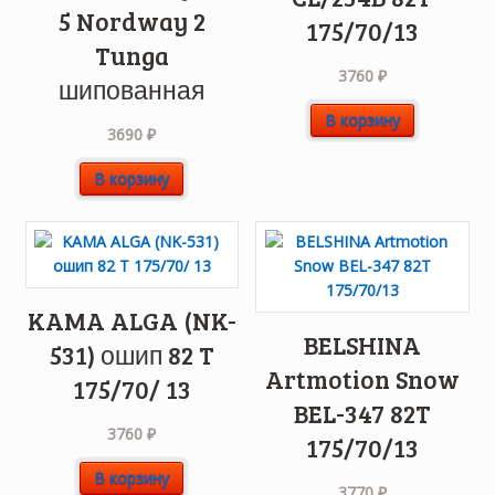
5 Nordway 2
175/70/13
Tunga
3760
₽
шипованная
В корзину
3690
₽
В корзину
KAMA ALGA (NK-
BELSHINA
531) ошип 82 T
Artmotion Snow
175/70/ 13
BEL-347 82T
3760
₽
175/70/13
В корзину
3770
₽