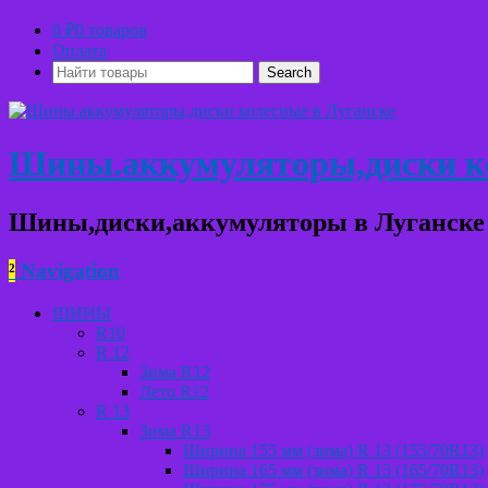
0
₽
0 товаров
Оплата
Найти
товары:
Шины.аккумуляторы,диски ко
Шины,диски,аккумуляторы в Луганске
²
Navigation
ШИНЫ
R10
R 12
Зима R12
Лето R12
R 13
Зима R13
Ширина 155 мм (зима) R 13 (155/70R13)
Ширина 165 мм (зима) R 13 (165/70R13)