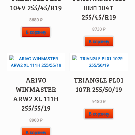
104V 255/45/R19
шип 104T
255/45/R19
8680
₽
8730
₽
В корзину
В корзину
ARIVO
TRIANGLE PL01
WINMASTER
107R 255/50/19
ARW2 XL 111H
9180
₽
255/55/19
В корзину
8900
₽
В корзину