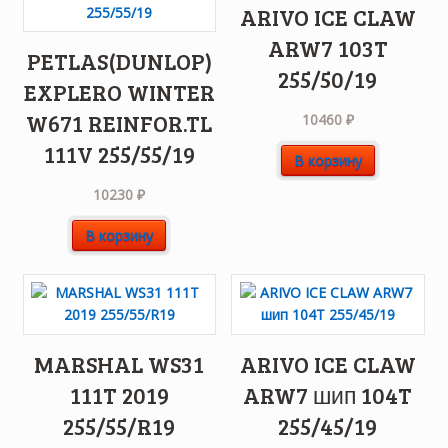
ARIVO ICE CLAW
ARW7 103T
PETLAS(DUNLOP)
255/50/19
EXPLERO WINTER
W671 REINFOR.TL
10460
₽
111V 255/55/19
В корзину
10230
₽
В корзину
MARSHAL WS31
ARIVO ICE CLAW
111T 2019
ARW7 шип 104T
255/55/R19
255/45/19