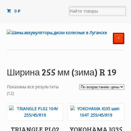
0
₽
²
Ширина 255 мм (зима) R 19
Показаны все результаты
Цены:
(12)
по
возрастанию
TRIANGLE PL02
YOKOHAMA IG35