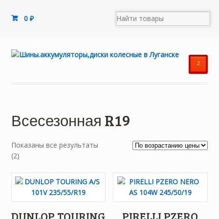
0
₽
²
Всесезонная R19
Показаны все результаты
Цены:
(2)
по
возрастанию
DUNLOP TOURING
PIRELLI PZERO