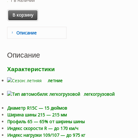
1 в наличии
Количество товара KAMA-EURO HK31 109/107R 215/65/15C
В корзину
Описание
Описание
Характеристики
летние
легкогрузовой
Диаметр R15C — 15 дюймов
Ширина шины 215 — 215 мм
Профиль 65 — 65% от ширины шины
Индекс скорости R — до 170 км/ч
Индекс нагрузки 109/107 — до 975 кг