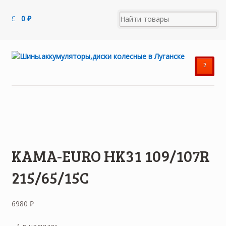
0
₽
²
KAMA-EURO HK31 109/107R
215/65/15C
6980
₽